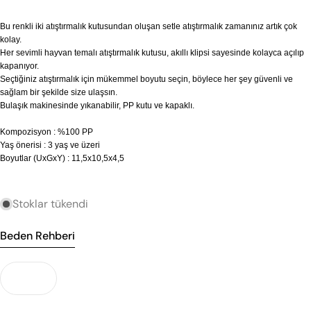
Kodu:
Bu renkli iki atıştırmalık kutusundan oluşan setle atıştırmalık zamanınız artık çok
Bebek – Üretim Seti A (0–18 Ay)
kolay.
Bir soru sor
Her sevimli hayvan temalı atıştırmalık kutusu, akıllı klipsi sayesinde kolayca açılıp
YAŞ
BOY (CM)
kapanıyor.
Adınız
Seçtiğiniz atıştırmalık için mükemmel boyutu seçin, böylece her şey güvenli ve
1–2 Ay
60
sağlam bir şekilde size ulaşsın.
Bulaşık makinesinde yıkanabilir, PP kutu ve kapaklı.
2–4 Ay
65
E-
posta
Kompozisyon : %100 PP
4–6 Ay
70
adresiniz
Yaş önerisi : 3 yaş ve üzeri
Bu ürünü paylaş
Telefonunuz
Boyutlar (UxGxY) : 11,5x10,5x4,5
6–9 Ay
75
Kopyala
Paylaş
12 Ay
80
Mesajın
Stoklar tükendi
18 Ay
86
Not: Bu set 0–18 ay aralığına odaklanır.
Beden Rehberi
* işaretli alanların doldurulması zorunludur.
Bebek – Üretim Seti B (9–36 Ay)
Soru Gönder
YAŞ
BOY (CM)