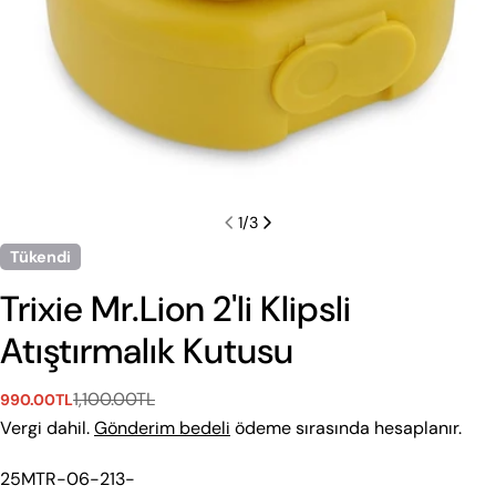
1
/
3
Tükendi
Beden Rehberi
Trixie Mr.Lion 2'li Klipsli
Aşağıdan kategori seç. Tekstil ve Ayakkabı için ayrı
Atıştırmalık Kutusu
rehberler sunuyoruz.
Tekstil
Ayakkabı
1,100.00TL
990.00TL
Satış
Normal
ücreti
fiyat
Vergi dahil.
Gönderim bedeli
ödeme sırasında hesaplanır.
Bebek 0–36 Ay
Çocuk 2–9 Yaş
Genç 8–18 Yaş
Stok
25MTR-06-213-
Çorap