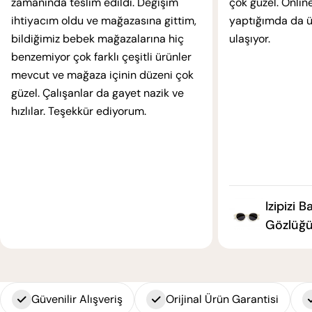
zamanında teslim edildi. Değişim
çok güzel. Online
ihtiyacım oldu ve mağazasına gittim,
yaptığımda da ür
bildiğimiz bebek mağazalarına hiç
ulaşıyor.
benzemiyor çok farklı çeşitli ürünler
mevcut ve mağaza içinin düzeni çok
güzel. Çalışanlar da gayet nazik ve
hızlılar. Teşekkür ediyorum.
Izipizi 
Gözlüğü
Güvenilir Alışveriş
Orijinal Ürün Garantisi