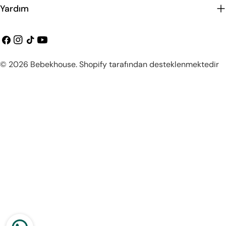
Yardım
Facebook
instagram
Tiktok
Youtube
Ödeme
© 2026
Bebekhouse
.
Shopify tarafından desteklenmektedir
metodları