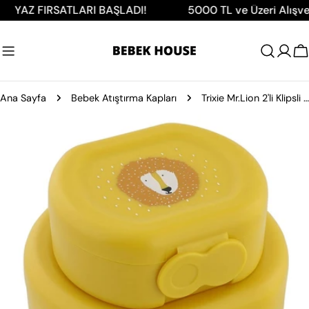
İçeriğe
Z FIRSATLARI BAŞLADI!
5000 TL ve Üzeri Alışverişler
atla
A
Ana Sayfa
Bebek Atıştırma Kapları
Trixie Mr.Lion 2'li Klipsli Atıştırmalık Kutusu
Ürün
bilgilerine
atla
0 medyasını modda açın