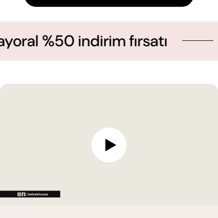
%50 indirim fırsatı
Yeni 