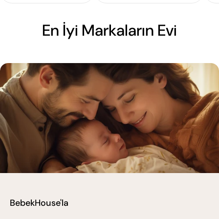
En İyi Markaların Evi
BebekHouse'la