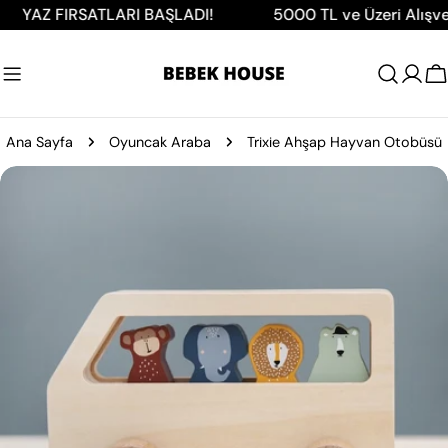
İçeriğe
Z FIRSATLARI BAŞLADI!
5000 TL ve Üzeri Alışverişle
atla
A
Ana Sayfa
Oyuncak Araba
Trixie Ahşap Hayvan Otobüsü
Ürün
bilgilerine
atla
0 medyasını modda açın