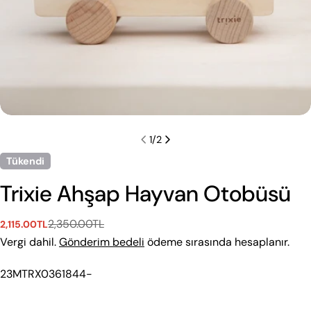
1
/
2
Tükendi
Trixie Ahşap Hayvan Otobüsü
2,350.00TL
2,115.00TL
Satış
Normal
ücreti
fiyat
Vergi dahil.
Gönderim bedeli
ödeme sırasında hesaplanır.
Beden Rehberi
Aşağıdan kategori seç. Tekstil ve Ayakkabı için ayrı
Stok
23MTRX0361844-
rehberler sunuyoruz.
Kodu:
Tekstil
Ayakkabı