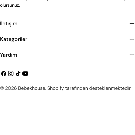
olursunuz.
İletişim
Kategoriler
Yardım
Facebook
instagram
Tiktok
Youtube
Ödeme
© 2026
Bebekhouse
.
Shopify tarafından desteklenmektedir
metodları