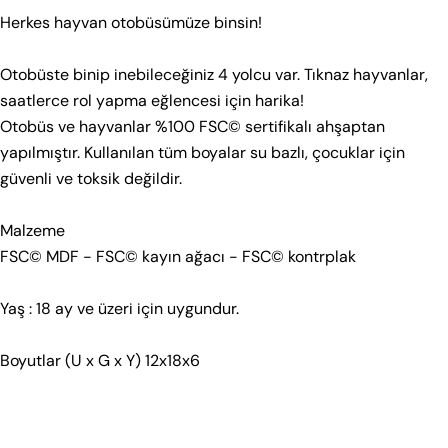
Herkes hayvan otobüsümüze binsin!
Bebek 0–36 Ay
Çocuk 2–9 Yaş
Genç 8–18 Yaş
Otobüste binip inebileceğiniz 4 yolcu var. Tıknaz hayvanlar,
Çorap
saatlerce rol yapma eğlencesi için harika!
Otobüs ve hayvanlar %100 FSC© sertifikalı ahşaptan
Bebek – Üretim Seti A (0–18 Ay)
yapılmıştır. Kullanılan tüm boyalar su bazlı, çocuklar için
Bir soru sor
güvenli ve toksik değildir.
YAŞ
BOY (CM)
Adınız
1–2 Ay
60
Malzeme
2–4 Ay
65
E-
FSC© MDF - FSC© kayın ağacı - FSC© kontrplak
posta
4–6 Ay
70
adresiniz
Bu ürünü paylaş
Telefonunuz
Yaş : 18 ay ve üzeri için uygundur.
6–9 Ay
75
Kopyala
Paylaş
12 Ay
80
Boyutlar (U x G x Y) 12x18x6
Mesajın
18 Ay
86
Not: Bu set 0–18 ay aralığına odaklanır.