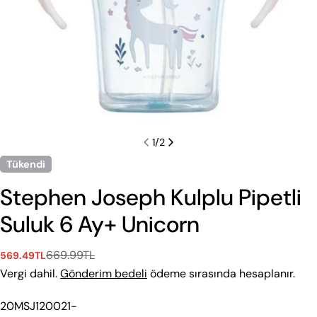
1
/
2
Tükendi
Stephen Joseph Kulplu Pipetli
Suluk 6 Ay+ Unicorn
669.99TL
569.49TL
Satış
Normal
ücreti
fiyat
Vergi dahil.
Gönderim bedeli
ödeme sırasında hesaplanır.
Stok
20MSJ120021-