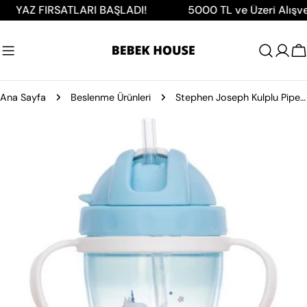
İçeriğe
Z FIRSATLARI BAŞLADI!
5000 TL ve Üzeri Alışverişle
atla
A
Ana Sayfa
Beslenme Ürünleri
Stephen Joseph Kulplu Pipetli Suluk 6 Ay+ Unicorn
Ürün
bilgilerine
atla
0 medyasını modda açın