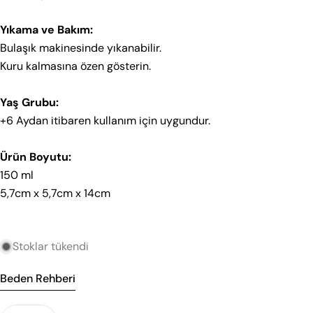
adresiniz
Bu ürünü paylaş
Telefonunuz
6–9 Ay
75
Yıkama ve Bakım:
Kopyala
Bulaşık makinesinde yıkanabilir.
Paylaş
12 Ay
80
Mesajın
Kuru kalmasına özen gösterin.
18 Ay
86
Not: Bu set 0–18 ay aralığına odaklanır.
Yaş Grubu:
+6 Aydan itibaren kullanım için uygundur.
* işaretli alanların doldurulması zorunludur.
Bebek – Üretim Seti B (9–36 Ay)
Soru Gönder
Ürün Boyutu:
YAŞ
BOY (CM)
150 ml
9 Ay
74
5,7cm x 5,7cm x 14cm
12 Ay
80
18 Ay
86
Stoklar tükendi
24 Ay
92
Beden Rehberi
36 Ay
98
Not: 9–36 ay aralığı; 9 ay için üretim boyu 74 cm’dir.