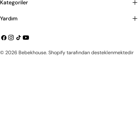
Kategoriler
Yardım
Facebook
instagram
Tiktok
Youtube
Ödeme
© 2026
Bebekhouse
.
Shopify tarafından desteklenmektedir
metodları