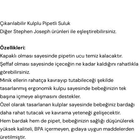
Kodu:
Beden Rehberi
Çıkarılabilir Kulplu Pipetli Suluk
Diğer Stephen Joseph ürünleri ile eşleştirebilirsiniz.
Aşağıdan kategori seç. Tekstil ve Ayakkabı için ayrı
rehberler sunuyoruz.
Özellikleri:
Tekstil
Ayakkabı
Kapaklı olması sayesinde pipetin ucu temiz kalacaktır.
Şeffaf olması sayesinde içeceğin ne kadar kaldığını rahatlıkla
Bebek 0–36 Ay
Çocuk 2–9 Yaş
Genç 8–18 Yaş
görebilirsiniz.
Çorap
Minik ellerin rahatça kavrayıp tutabileceği şekilde
tasarlanmış ergonomik kulpu sayesinde bebeğinizin tek
Bebek – Üretim Seti A (0–18 Ay)
başına içmeye alışmasını destekler.
Bir soru sor
Özel olarak tasarlanan kulplar sayesinde bebeğiniz bardağı
YAŞ
BOY (CM)
daha rahat tutacak ve kavrama yeteneği gelişecektir.
Adınız
1–2 Ay
60
Hem bardak hem de pipet, bebeğinizin sağlığı düşünülerek
yüksek kaliteli, BPA içermeyen, gıdaya uygun maddelerden
2–4 Ay
65
E-
posta
üretilmiştir.
4–6 Ay
70