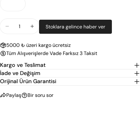
İpucu: “Boy (cm)” alanı ürünün hedef boy uzunluğu içindir.
Şüphede kalındığında bir üst bedeni tercih edebilirsiniz.
Miktar
Stoklara gelince haber ver
Stephen Joseph Kulplu Pipetli Suluk 6 Ay+ Unicorn I
Stephen Joseph Kulplu Pipetli Suluk 6 Ay+ 
5000 ₺ üzeri kargo ücretsiz
Tüm Alışverişlerde Vade Farksız 3 Taksit
Kargo ve Teslimat
İade ve Değişim
Orijinal Ürün Garantisi
Paylaş
Bir soru sor