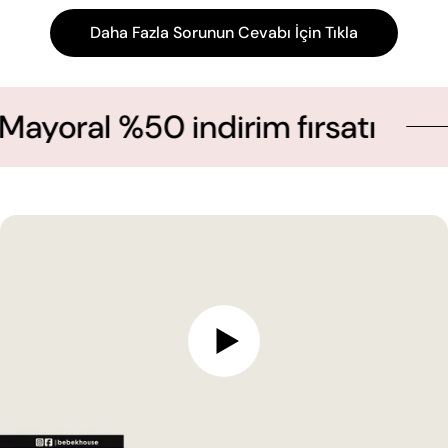
Daha Fazla Sorunun Cevabı İçin Tıkla
l %50 indirim fırsatı
Ye