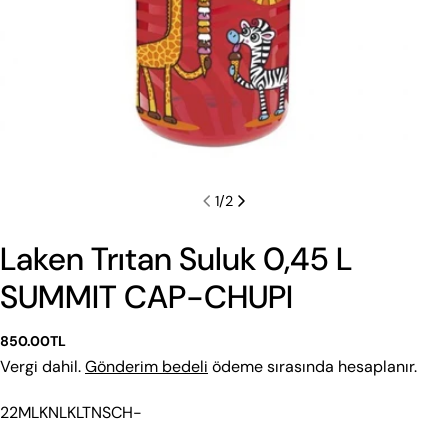
1
/
2
Laken Trıtan Suluk 0,45 L
SUMMIT CAP-CHUPI
Normal
850.00TL
fiyat
Vergi dahil.
Gönderim bedeli
ödeme sırasında hesaplanır.
Stok
22MLKNLKLTNSCH-
Kodu:
Beden Rehberi