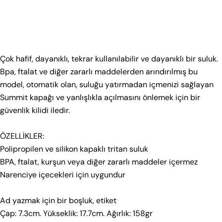
Aşağıdan kategori seç. Tekstil ve Ayakkabı için ayrı
rehberler sunuyoruz.
Tekstil
Ayakkabı
Çok hafif, dayanıklı, tekrar kullanılabilir ve dayanıklı bir suluk.
Bebek 0–36 Ay
Çocuk 2–9 Yaş
Genç 8–18 Yaş
Bpa, ftalat ve diğer zararlı maddelerden arındırılmış bu
model, otomatik olan, suluğu yatırmadan içmenizi sağlayan
Çorap
Summit kapağı ve yanlışlıkla açılmasını önlemek için bir
güvenlik kilidi iledir.
Bebek – Üretim Seti A (0–18 Ay)
Bir soru sor
YAŞ
BOY (CM)
ÖZELLİKLER:
Adınız
1–2 Ay
60
Polipropilen ve silikon kapaklı tritan suluk
BPA, ftalat, kurşun veya diğer zararlı maddeler içermez
2–4 Ay
65
E-
Narenciye içecekleri için uygundur
posta
4–6 Ay
70
adresiniz
Bu ürünü paylaş
Telefonunuz
Ad yazmak için bir boşluk, etiket
6–9 Ay
75
Çap: 7.3cm. Yükseklik: 17.7cm. Ağırlık: 158gr
Kopyala
Paylaş
12 Ay
80
Mesajın