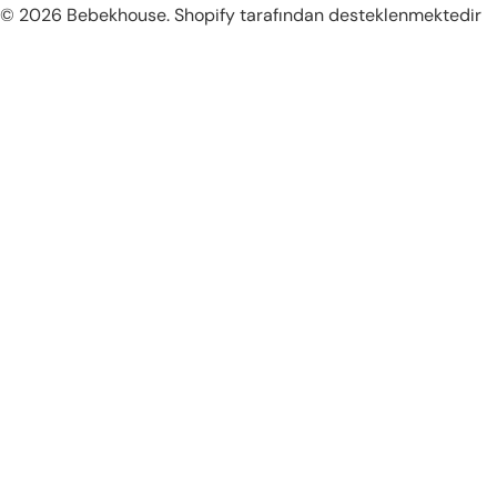
Ödeme
© 2026
Bebekhouse
.
Shopify tarafından desteklenmektedir
metodları