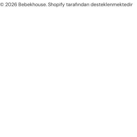
Ödeme
© 2026
Bebekhouse
.
Shopify tarafından desteklenmektedir
metodları