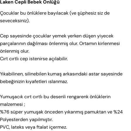
Laken Cepli Bebek Önlüğü
rehberler sunuyoruz.
Çocuklar bu önlüklere bayılacak (ve şüphesiz siz de
Tekstil
Ayakkabı
seveceksiniz).
Bebek 0–36 Ay
Çocuk 2–9 Yaş
Genç 8–18 Yaş
Cep sayesinde çocuklar yemek yerken düşen yiyecek
Çorap
parçalarının dağılması önlenmiş olur. Ortamın kirlenmesi
önlenmiş olur.
Bebek – Üretim Seti A (0–18 Ay)
Cırt cırtlı cep istenirse açılabilir.
Bir soru sor
YAŞ
BOY (CM)
Adınız
Yıkabilinen, silinebilen kumaş arkasındaki astar sayesinde
1–2 Ay
60
bebeğinizin kıyafetleri ıslanmaz.
2–4 Ay
65
E-
posta
Yumuşacık cırt cırtlı bu desenli rengarenk önlüklerin
4–6 Ay
70
adresiniz
Bu ürünü paylaş
malzemesi ;
Telefonunuz
6–9 Ay
75
%76 süper yumuşak önceden yıkanmış pamuktan ve %24
Kopyala
Paylaş
Polyesterden yapılmıştır.
12 Ay
80
Mesajın
PVC, lateks veya ftalat içermez.
18 Ay
86