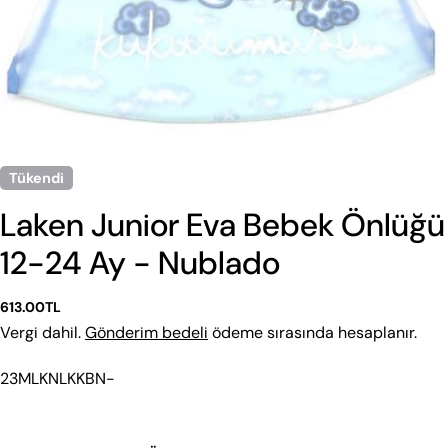
Tükendi
Laken Junior Eva Bebek Önlüğü
12-24 Ay - Nublado
Normal
613.00TL
fiyat
Vergi dahil.
Gönderim bedeli
ödeme sırasında hesaplanır.
Stok
23MLKNLKKBN-
Kodu:
Beden Rehberi
Aşağıdan kategori seç. Tekstil ve Ayakkabı için ayrı