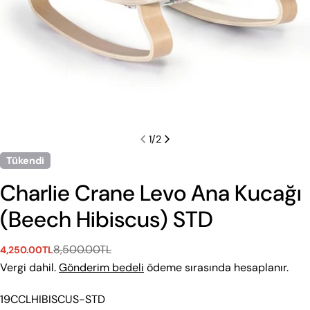
1
/
2
Tükendi
Charlie Crane Levo Ana Kucağı
(Beech Hibiscus) STD
8,500.00TL
4,250.00TL
Satış
Normal
ücreti
fiyat
Vergi dahil.
Gönderim bedeli
ödeme sırasında hesaplanır.
Stok
19CCLHIBISCUS-STD