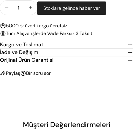
Miktar
veya
Stoklara gelince haber ver
Charlie Crane Levo Ana Kucağı (Beech Hibiscus) STD
Charlie Crane Levo Ana Kucağı (Beech Hibi
mevcut
değil
5000 ₺ üzeri kargo ücretsiz
Tüm Alışverişlerde Vade Farksız 3 Taksit
Kargo ve Teslimat
İade ve Değişim
Orijinal Ürün Garantisi
Paylaş
Bir soru sor
Müşteri Değerlendirmeleri