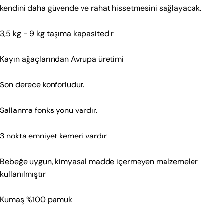
kendini daha güvende ve rahat hissetmesini sağlayacak.
3,5 kg - 9 kg taşıma kapasitedir
Kayın ağaçlarından Avrupa üretimi
Son derece konforludur.
Sallanma fonksiyonu vardır.
Beden Rehberi
Beden Rehberi
3 nokta emniyet kemeri vardır.
Aşağıdan kategori seç. Tekstil ve Ayakkabı için ayrı
Aşağıdan kategori seç. Tekstil ve Ayakkabı için ayrı
rehberler sunuyoruz.
rehberler sunuyoruz.
Bebeğe uygun, kimyasal madde içermeyen malzemeler
Tekstil
Ayakkabı
kullanılmıştır
Tekstil
Ayakkabı
Bebek 0–36 Ay
Çocuk 2–9 Yaş
Genç 8–18 Yaş
Kumaş %100 pamuk
Bebek 0–36 Ay
Çocuk 2–9 Yaş
Genç 8–18 Yaş
Çorap
Çorap