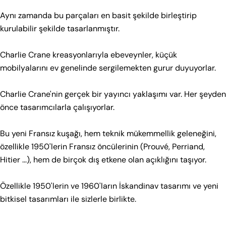
9 Ay
74
9 Ay
74
Aynı zamanda bu parçaları en basit şekilde birleştirip
12 Ay
80
12 Ay
80
kurulabilir şekilde tasarlanmıştır.
18 Ay
86
18 Ay
86
Charlie Crane kreasyonlarıyla ebeveynler, küçük
24 Ay
92
24 Ay
92
mobilyalarını ev genelinde sergilemekten gurur duyuyorlar.
36 Ay
98
36 Ay
98
Not: 9–36 ay aralığı; 9 ay için üretim boyu 74 cm’dir.
Charlie Crane'nin gerçek bir yayıncı yaklaşımı var. Her şeyden
Not: 9–36 ay aralığı; 9 ay için üretim boyu 74 cm’dir.
önce tasarımcılarla çalışıyorlar.
İpucu: “Boy (cm)” alanı ürünün hedef boy uzunluğu içindir.
İpucu: “Boy (cm)” alanı ürünün hedef boy uzunluğu içindir.
Şüphede kalındığında bir üst bedeni tercih edebilirsiniz.
Şüphede kalındığında bir üst bedeni tercih edebilirsiniz.
Bu yeni Fransız kuşağı, hem teknik mükemmellik geleneğini,
özellikle 1950'lerin Fransız öncülerinin (Prouvé, Perriand,
Hitier ...), hem de birçok dış etkene olan açıklığını taşıyor.
Özellikle 1950'lerin ve 1960'ların İskandinav tasarımı ve yeni
bitkisel tasarımları ile sizlerle birlikte.