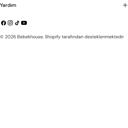
Yardım
Facebook
instagram
Tiktok
Youtube
Ödeme
© 2026
Bebekhouse
.
Shopify tarafından desteklenmektedir
metodları