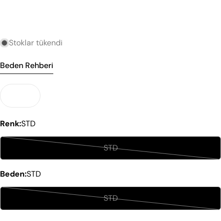
Stoklar tükendi
Beden Rehberi
Renk:
STD
STD
Varyant
tükendi
Beden:
STD
veya
mevcut
STD
Varyant
değil
tükendi