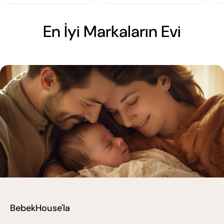
En İyi Markaların Evi
BebekHouse'la