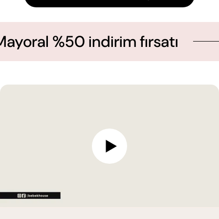
 %50 indirim fırsatı
Yeni