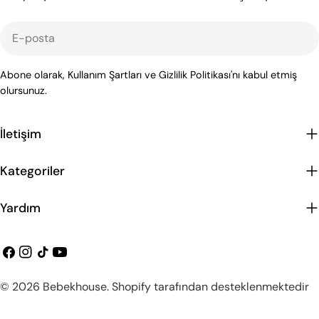
E-
posta
Abone olarak, Kullanım Şartları ve Gizlilik Politikası'nı kabul etmiş
olursunuz.
İletişim
Kategoriler
Yardım
Facebook
instagram
Tiktok
Youtube
Ödeme
© 2026
Bebekhouse
.
Shopify tarafından desteklenmektedir
metodları