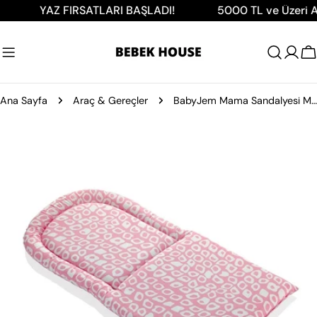
İçeriğe
YAZ FIRSATLARI BAŞLADI!
5000 TL ve Üzeri Alışve
atla
A
Ana Sayfa
Araç & Gereçler
BabyJem Mama Sandalyesi Minderi Pembe
Ürün
bilgilerine
atla
0 medyasını modda açın